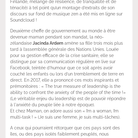
Finlande, mélange de résilience, de tranquillité et de
ténacité) à tel point qu’un montage d’extraits de son
discours sur fond de musique zen a été mis en ligne sur
Soundcloud !
Deuxième cheffe de gouvernement au monde à être
devenue maman pendant son mandat, la néo-
zélandaise
Jacinda Ardern
amène sa fille trois mois plus
tard à l’assemblée générale des Nations Unies. Louée
pour sa gestion efficace de la crise sanitaire, elle se
distingue par sa communication régulière en live sur
Facebook, teintée d’humour que ce soit après avoir
couché les enfants ou lors d’un tremblement de terre en
direct. En 2017, elle a prononcé ces mots inspirants et
prémonitoires : « The true measure of leadership is the
ability to confront the anxiety of the people of the time !»
(Le véritable enjeu du leadership est de pouvoir répondre
à l'anxiété du peuple liée à notre époque).
Et chez Maman, on adore aussi son « I’m a woman, I’m
multi-task ! » (Je suis une femme, je suis multi-tâches).
A ceux qui pourraient rétorquer que ces pays sont des
îles, ou des pays isolés faiblement peuplés, nous