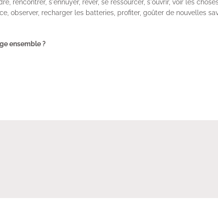
re, rencontrer, s'ennuyer, rêver, se ressourcer, s'ouvrir, voir les chos
e, observer, recharger les batteries, profiter, goûter de nouvelles s
age ensemble ?