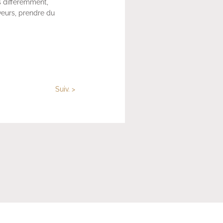
es différemment,
aveurs, prendre du
Suiv. >